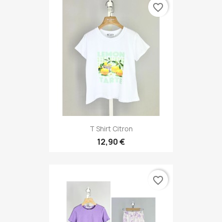
favorite_border
T Shirt Citron
12,90 €
favorite_border