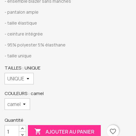
- ensemble blazer sans manches
- pantalon ample
- taille élastique
- ceinture intégrée
- 95% polyester 5% élasthane
- taille unique
TAILLES : UNIQUE
COULEURS : camel
Quantité

favorite_border
AJOUTER AU PANIER