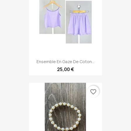
Ensemble En Gaze De Coton...
25,00 €
favorite_border