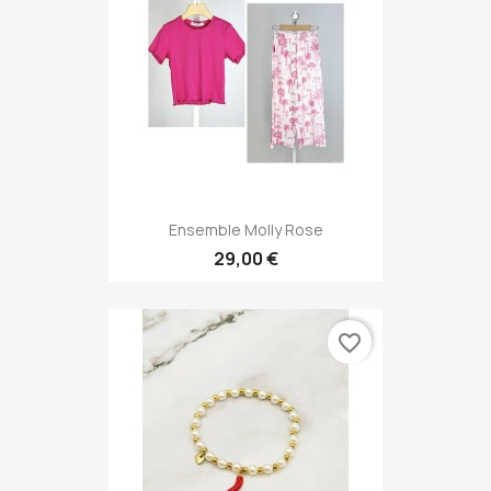
Ensemble Molly Rose
29,00 €
favorite_border