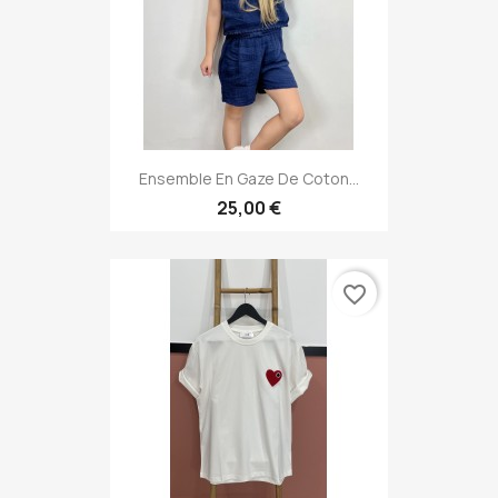
Ensemble En Gaze De Coton...
25,00 €
favorite_border