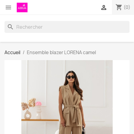
shopping_cart


(0)
search
Accueil
Ensemble blazer LORENA camel