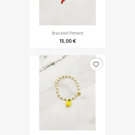
Bracelet Piment
15,00 €
favorite_border