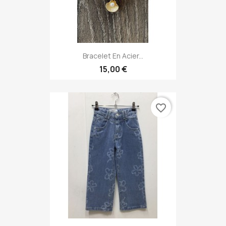
Bracelet En Acier...
15,00 €
favorite_border