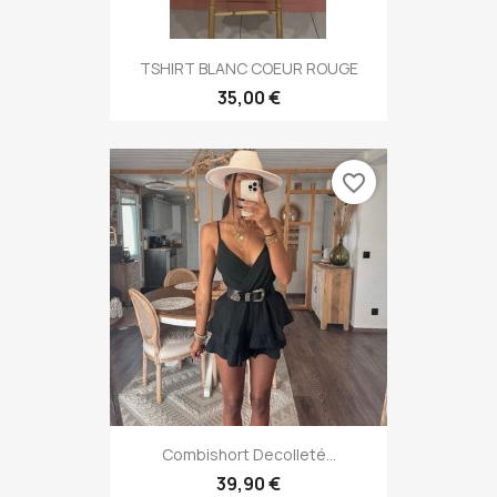
TSHIRT BLANC COEUR ROUGE
35,00 €
favorite_border
Combishort Decolleté...
39,90 €