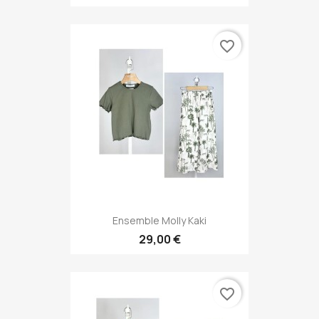
favorite_border
Ensemble Molly Kaki
29,00 €
favorite_border