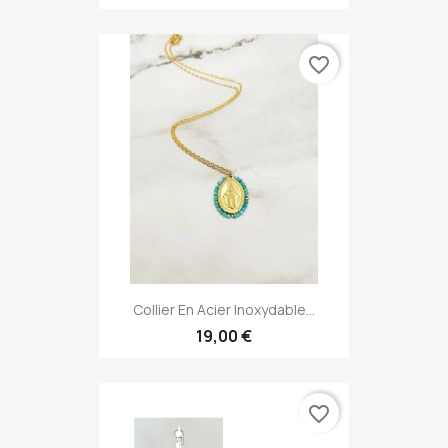
favorite_border
Collier En Acier Inoxydable...
19,00 €
favorite_border