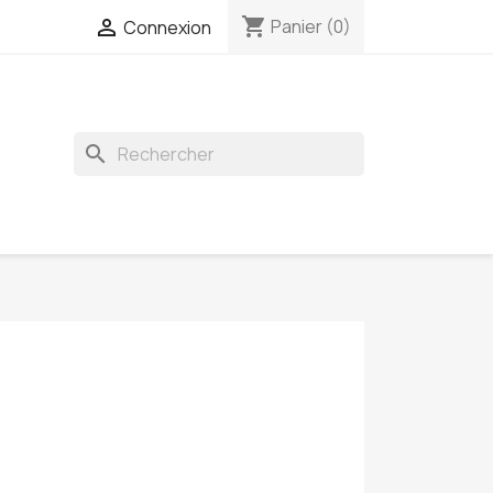
shopping_cart

Panier
(0)
Connexion
search