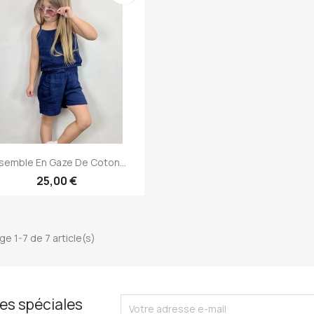
Aperçu rapide

semble En Gaze De Coton...
25,00 €
ge 1-7 de 7 article(s)
es spéciales