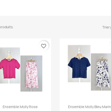
 produits.
Trier 
favorite_border
Aperçu rapide
Aperçu rapide


Ensemble Molly Rose
Ensemble Molly Bleu Mari