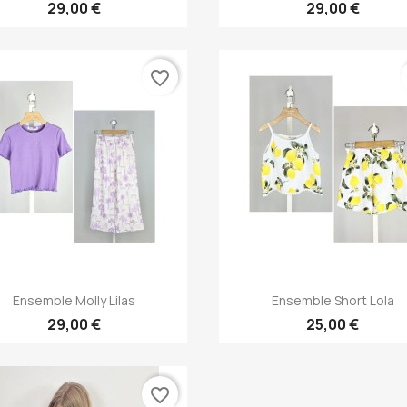
29,00 €
29,00 €
favorite_border
Aperçu rapide
Aperçu rapide


Ensemble Molly Lilas
Ensemble Short Lola
29,00 €
25,00 €
favorite_border