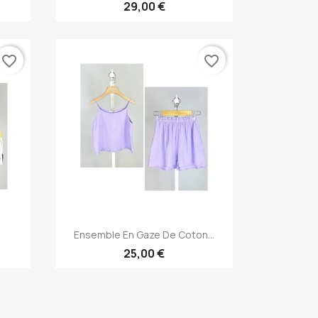
29,00 €
favorite_border
favorite_border
Aperçu rapide

Ensemble En Gaze De Coton...
25,00 €