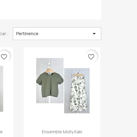

par :
Pertinence
favorite_border
favorite_border
Aperçu rapide

ne
Ensemble Molly Kaki