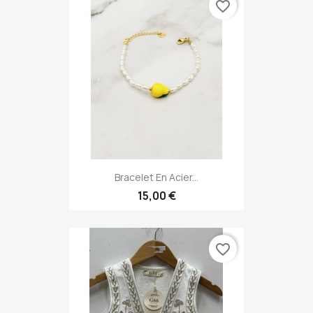
favorite_border
Bracelet En Acier...
15,00 €
favorite_border