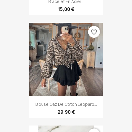
Bracelet En Acier...
15,00 €
favorite_border
Blouse Gaz De Coton Leopard...
29,90 €