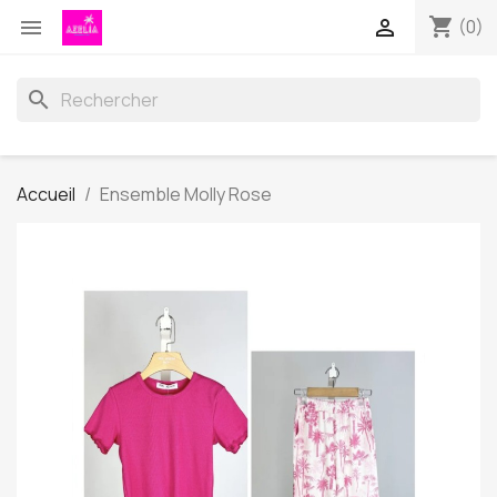
shopping_cart


(0)
search
Accueil
Ensemble Molly Rose