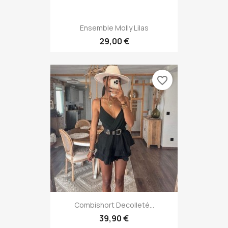
Ensemble Molly Lilas
29,00 €
favorite_border
Combishort Decolleté...
39,90 €