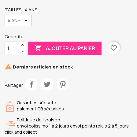
TAILLES : 4 ANS
Quantité

favorite_border
AJOUTER AU PANIER

Derniers articles en stock
Partager
Garanties sécurité
paiement CB sécurisés
Politique de livraison
envoi colissimo 1 à 2 jours envoi points relais 2 à 5 jours
click and collect