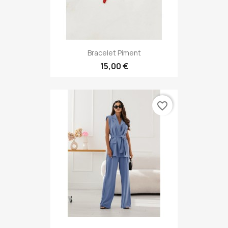
Bracelet Piment
15,00 €
favorite_border