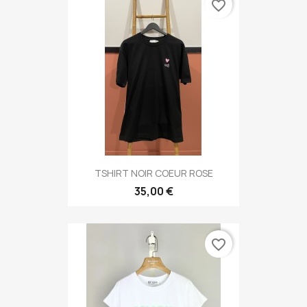
favorite_border
TSHIRT NOIR COEUR ROSE
35,00 €
favorite_border