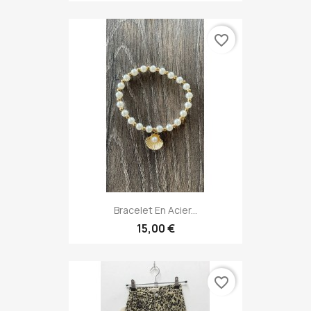
favorite_border
Bracelet En Acier...
15,00 €
favorite_border