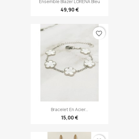
Ensemble Blazer LORENA Bleu
49,90 €
favorite_border
Bracelet En Acier...
15,00 €