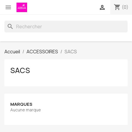
shopping_cart


(0)
search
Accueil
ACCESSOIRES
SACS
SACS
MARQUES
Aucune marque