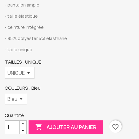
- pantalon ample
- taille élastique
- ceinture intégrée
- 95% polyester 5% élasthane
- taille unique
TAILLES : UNIQUE
COULEURS : Bleu
Quantité

favorite_border
AJOUTER AU PANIER