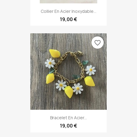
Collier En Acier Inoxydable...
19,00 €
favorite_border
Bracelet En Acier...
19,00 €