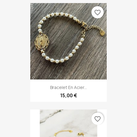
favorite_border
Bracelet En Acier...
15,00 €
favorite_border