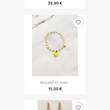
39,90 €
favorite_border
Bracelet En Acier...
15,00 €
favorite_border