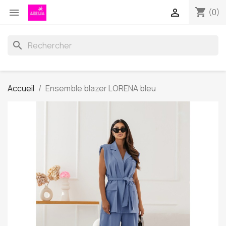
shopping_cart


(0)
search
Accueil
Ensemble blazer LORENA bleu