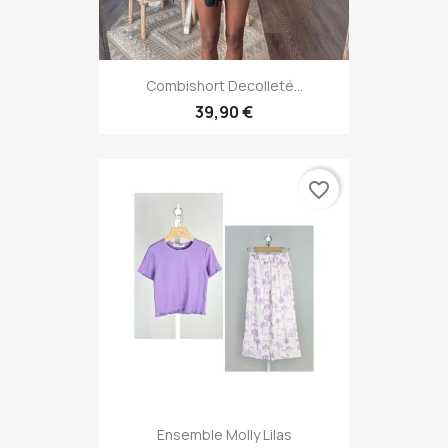
Combishort Decolleté...
39,90 €
favorite_border
Ensemble Molly Lilas