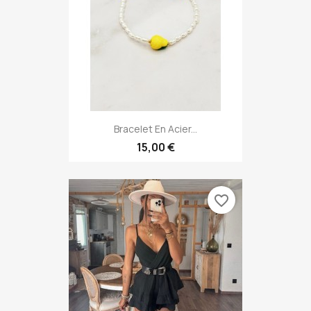
Bracelet En Acier...
15,00 €
favorite_border