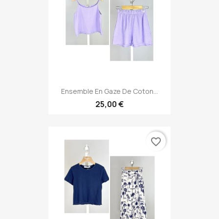
Ensemble En Gaze De Coton...
25,00 €
favorite_border