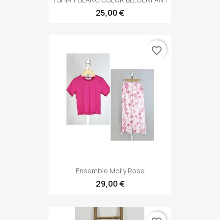
25,00 €
favorite_border
Ensemble Molly Rose
29,00 €