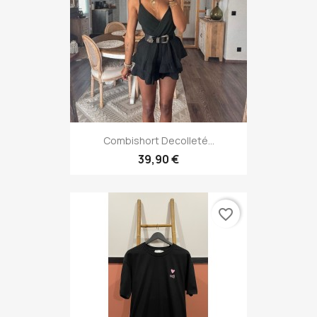
Combishort Decolleté...
39,90 €
favorite_border