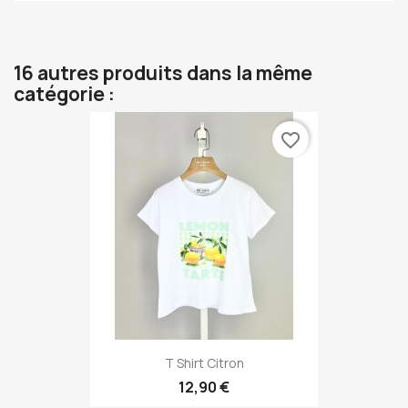
16 autres produits dans la même
catégorie :
favorite_border
T Shirt Citron
12,90 €