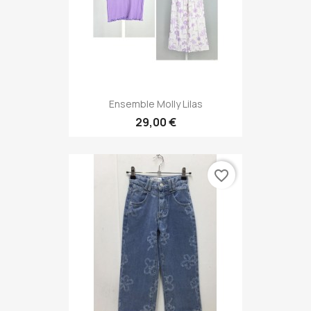
Ensemble Molly Lilas
29,00 €
favorite_border