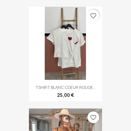
favorite_border
TSHIRT BLANC COEUR ROUGE...
25,00 €
favorite_border