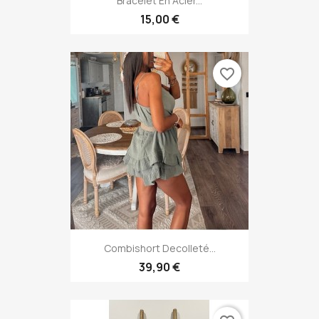
Bracelet En Acier...
15,00 €
favorite_border
Combishort Decolleté...
39,90 €