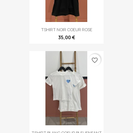
TSHIRT NOIR COEUR ROSE
35,00 €
favorite_border
TSHIRT BLANC COEUR BLEUENFANT