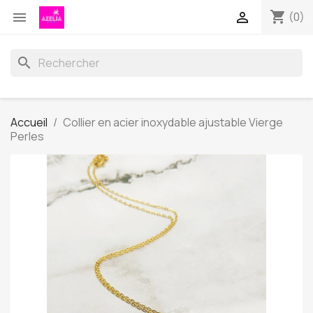
shopping_cart


(0)
search
Accueil
Collier en acier inoxydable ajustable Vierge
Perles