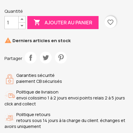
Quantité

favorite_border
AJOUTER AU PANIER

Derniers articles en stock
Partager
Garanties sécurité
paiement CB sécurisés
Politique de livraison
envoi colissimo 1 à 2 jours envoi points relais 2 à 5 jours
click and collect
Politique retours
retours sous 14 jours à la charge du client. échanges et
avoirs uniquement