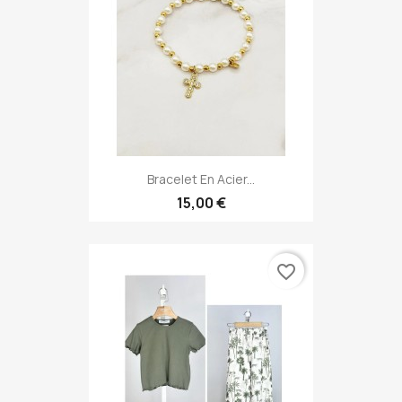
Bracelet En Acier...
15,00 €
favorite_border